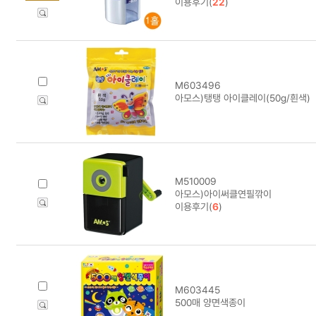
이용후기(
22
)
M603496
아모스)탱탱 아이클레이(50g/흰색)
M510009
아모스)아이써클연필깎이
이용후기(
6
)
M603445
500매 양면색종이