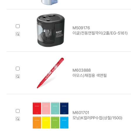
M509176
이글)전동연필깍이(2홀/EG-5161)
M603888
아모스)채점용 색연필
M601701
모닝)K컬러PP수첩(상철/1500)