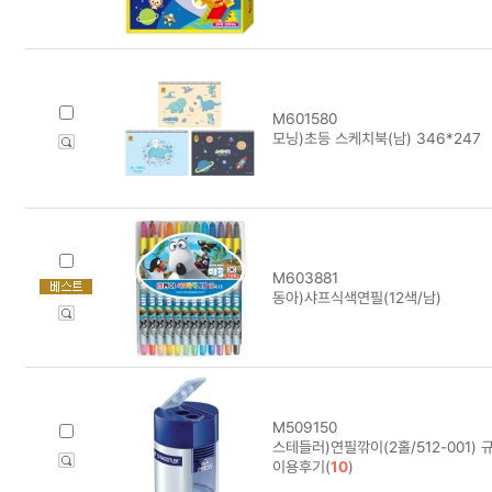
M601580
모닝)초등 스케치북(남) 346*247
M603881
동아)샤프식색연필(12색/남)
M509150
스테들러)연필깎이(2홀/512-001) 규
이용후기(
10
)