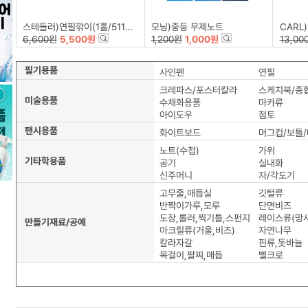
스테들러)연필깎이(1홀/511-001)
모닝)중등 무제노트
CARL)
6,600원
5,500원
1,200원
1,000원
13,00
필기용품
사인펜
연필
크레파스/포스터칼라
스케치북/종
미술용품
수채화용품
마카류
아이도우
점토
팬시용품
화이트보드
머그컵/보틀
노트(수첩)
가위
기타학용품
공기
실내화
신주머니
자/각도기
고무줄,매듭실
깃털류
반짝이가루,모루
단면비즈
도장,롤러,찍기틀,스펀지
레이스류(망사
만들기재료/공예
아크릴류(거울,비즈)
자연나무
칼라자갈
핀류,돗바늘
목걸이,팔찌,매듭
벨크로