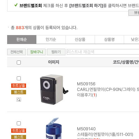
브랜드별조회
체크를 하신 후
[브랜드별조회 하기]
를 클릭하시면 브랜드
총
883
개의 상품이 등록되어 있습니다.
이미지
코드/상품명/
M509156
CARL)연필깎이(CP-90N/그레이) 5
이용후기(
1
)
M509140
스테들러)연필깎이(1홀/511-001)