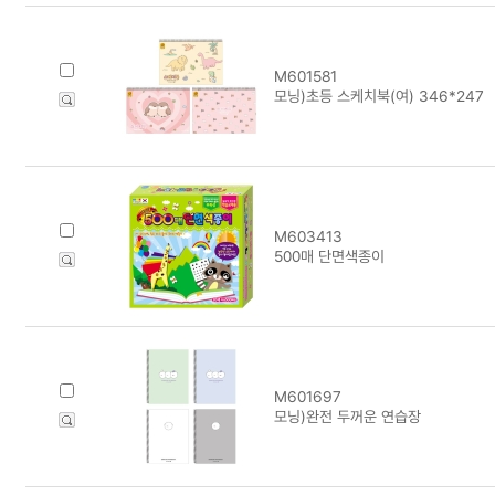
M601581
모닝)초등 스케치북(여) 346*247
M603413
500매 단면색종이
M601697
모닝)완전 두꺼운 연습장