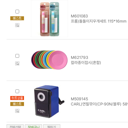
M601083
프롬)돌돌이지우개세트 115*16mm
M621793
칼라종이접시(혼합)
M509145
CARL)연필깎이(CP-90N/블루) 58