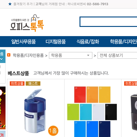
즐겨찾기 추가
|
고객
님의 거래점 안내 : 하나로씨엔씨
02-566-7913
학용품/디자인용품 >
학용품
>
전체 상품보기
터
고객님께서 가장 많이 구매하시는 상품입니다.
북