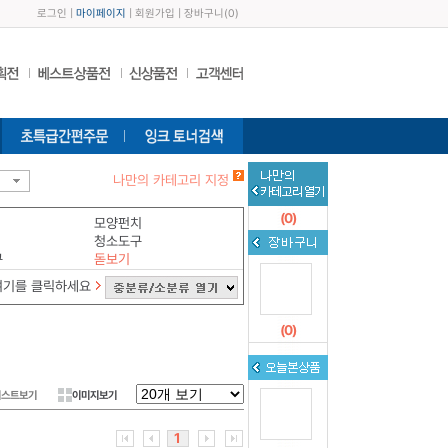
로그인
|
마이페이지
|
회원가입
|
장바구니
(
0
)
나만의 카테고리 지정
(
0
)
모양펀치
청소도구
구
돋보기
여기를 클릭하세요
(
0
)
리스트보기
이미지보기
1