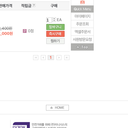
(
0
)
판매가격
적립금
구매
마이페이지
EA
주문조회
2,400원
0점
엑셀주문서
2,000원
사원방문요청
1