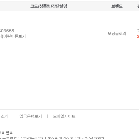
코드/상품명/간단설명
브랜드
03658
모닝글로리
닝)어린이돋보기
사소개
입금은행보기
모바일사이트