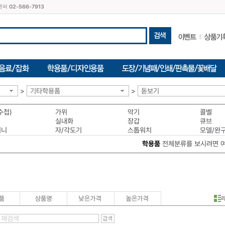
씨엔씨
02-566-7913
>
기타학용품
>
돋보기
수첩)
가위
악기
콜벨
실내화
장갑
큐브
머니
자/각도기
스톱워치
모델/완
학용품
전체분류를 보시려면 