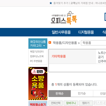
즐겨찾기 추가
|
고객
님의 거래점 안내 : 하나로
학용품/디자인용품 >
학용품
복합기/프린터
노트(
기타학용품
컴퓨터/노트북
공기
신주
PC 주변용품
총
1
개의 상품이 등록되어 있습니다.