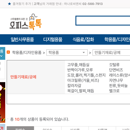
즐겨찾기 추가
|
고객
님의 거래점 안내 : 하나로씨엔씨
02-566-7913
학용품/디자인용품 >
학용품
>
만들기재료/공예
터
고무줄,매듭실
깃털류
북
반짝이가루,모루
단면비즈
도장,롤러,찍기틀,스펀지
레이스류(망사
만들기재료/공예
아크릴류(거울,비즈)
자연나무
칼라자갈
핀류,돗바늘
목걸이,팔찌,매듭
벨크로
총
10
개의 상품이 등록되어 있습니다.