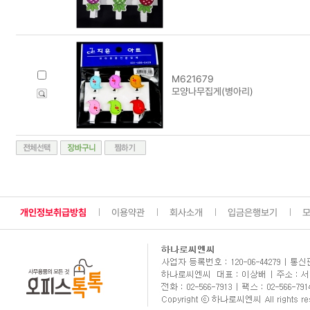
M621679
모양나무집게(병아리)
개인정보취급방침
이용약관
회사소개
입금은행보기