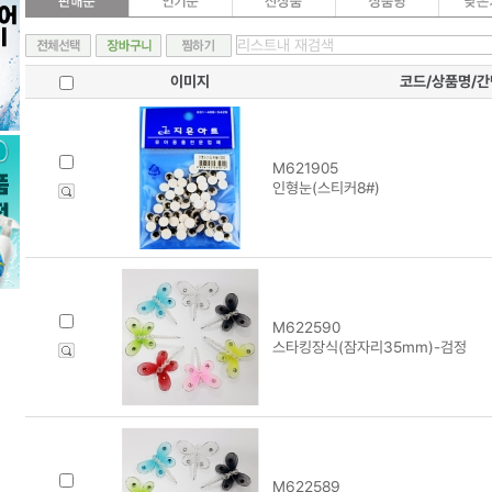
이미지
코드/상품명/
M621905
인형눈(스티커8#)
M622590
스타킹장식(잠자리35mm)-검정
M622589