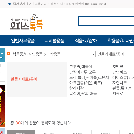
즐겨찾기 추가
|
고객
님의 거래점 안내 : 하나로씨엔씨
02-566-7913
학용품/디자인용품 >
학용품
>
만들기재료/공예
터
고무줄,매듭실
깃털류
북
반짝이가루,모루
단면비즈
도장,롤러,찍기틀,스펀지
레이스류(망사
만들기재료/공예
아크릴류(거울,비즈)
자연나무
칼라자갈
핀류,돗바늘
목걸이,팔찌,매듭
벨크로
총
30
개의 상품이 등록되어 있습니다.