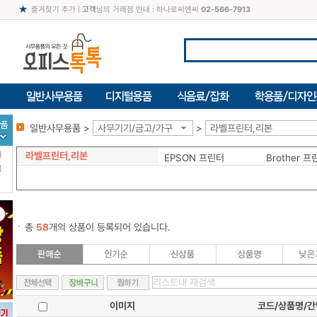
즐겨찾기 추가
|
고객
님의 거래점 안내 : 하나로씨엔씨
02-566-7913
일반사무용품 >
사무기기/금고/가구
>
라벨프린터,리본
라벨프린터,리본
터
EPSON 프린터
Brother 프
북
총
58
개의 상품이 등록되어 있습니다.
이미지
코드/상품명/