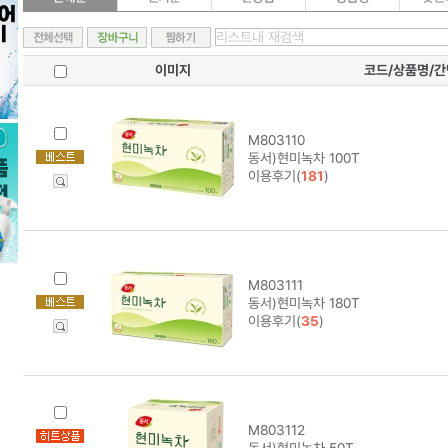
이미지
코드/상품명/
M803110
동서)현미녹차 100T
이용후기(
181
)
M803111
동서)현미녹차 180T
이용후기(
35
)
M803112
동서)현미녹차 50T