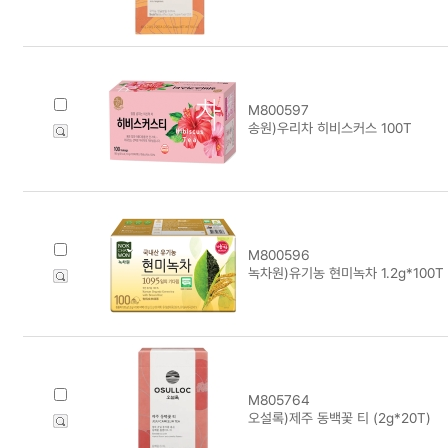
M800597
송원)우리차 히비스커스 100T
M800596
녹차원)유기농 현미녹차 1.2g*100T
M805764
오설록)제주 동백꽃 티 (2g*20T)