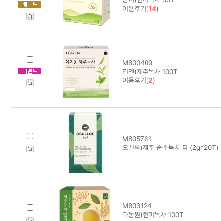
이용후기(
14
)
M800409
티젠)제주녹차 100T
이용후기(
2
)
M805761
오설록)제주 순수녹차 티 (2g*20T)
M803124
다농원)현미녹차 100T