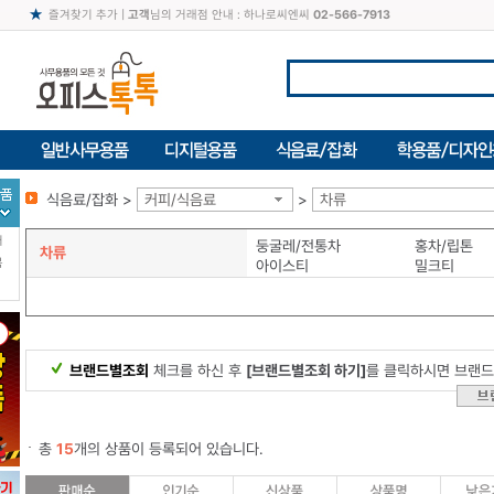
즐겨찾기 추가
|
고객
님의 거래점 안내 : 하나로씨엔씨
02-566-7913
식음료/잡화 >
커피/식음료
>
차류
터
둥굴레/전통차
홍차/립톤
차류
북
아이스티
밀크티
브랜드별조회
체크를 하신 후
[브랜드별조회 하기]
를 클릭하시면 브랜드
총
15
개의 상품이 등록되어 있습니다.