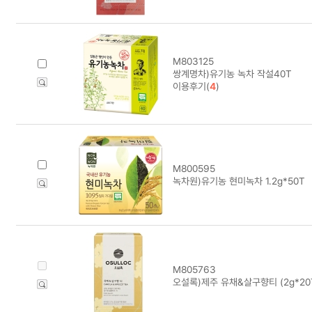
M803125
쌍계명차)유기농 녹차 작설40T
이용후기(
4
)
M800595
녹차원)유기농 현미녹차 1.2g*50T
M805763
오설록)제주 유채&살구향티 (2g*20