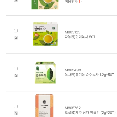
이용후기(
1
)
M803123
다농원)현미녹차 50T
M805498
녹차원)유기농 순수녹차 1.2g*50T
M805762
오설록)제주 삼다 영귤티 (2g*20T)