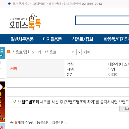
즐겨찾기 추가
|
고객
님의 거래점 안내 : 하나로씨엔씨
02-566-7913
식음료/잡화 >
커피/식음료
>
커피
터
맥심
네슬레(네스
커피
북
쟈뎅
남양
G7
이디야
브랜드별조회
체크를 하신 후
[브랜드별조회 하기]
를 클릭하시면 브랜드
총
5
개의 상품이 등록되어 있습니다.