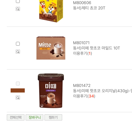
M800606
동서)제티 쵸코 20T
M801071
동서)미떼 핫초코 마일드 10T
이용후기(
1
)
M801472
동서)미떼 핫초코 오리지날(430g)
이용후기(
34
)