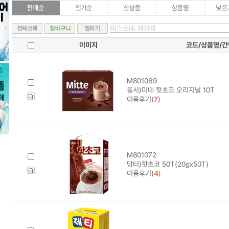
이미지
코드/상품명/
M801069
동서)미떼 핫초코 오리지널 10T
이용후기(
7
)
M801072
담터)핫초코 50T(20gx50T)
이용후기(
4
)