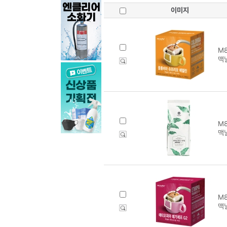
이미지
M8
맥
M8
맥널
M8
맥