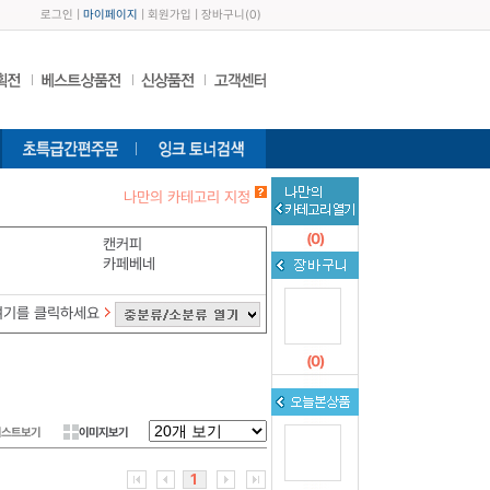
로그인
|
마이페이지
|
회원가입
|
장바구니
(
0
)
나만의 카테고리 지정
(
0
)
캔커피
카페베네
여기를 클릭하세요
(
0
)
리스트보기
이미지보기
1