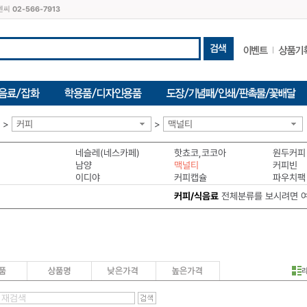
씨엔씨
02-566-7913
>
커피
>
맥널티
네슬레(네스카페)
핫쵸코,코코아
원두커피
남양
맥널티
커피빈
이디야
커피캡슐
파우치팩
커피/식음료
전체분류를 보시려면 