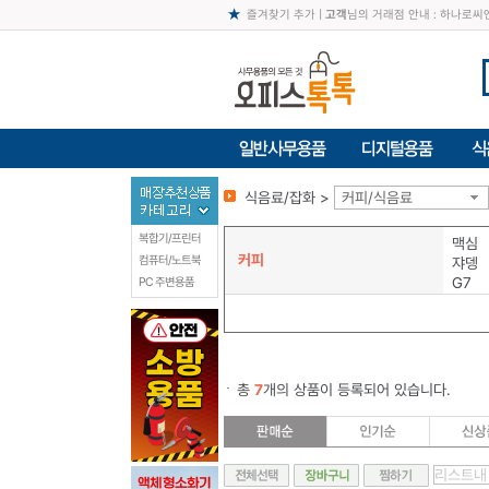
즐겨찾기 추가
|
고객
님의 거래점 안내 : 하나로
식음료/잡화 >
커피/식음료
복합기/프린터
맥심
커피
컴퓨터/노트북
쟈뎅
G7
PC 주변용품
총
7
개의 상품이 등록되어 있습니다.