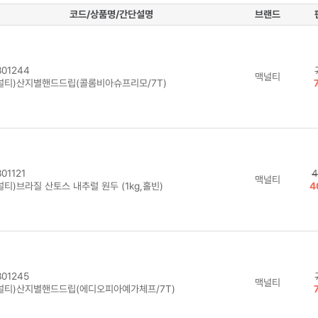
코드/상품명/간단설명
브랜드
01244
맥널티
널티)산지별핸드드립(콜롬비아슈프리모/7T)
01121
4
맥널티
티)브라질 산토스 내추럴 원두 (1kg,홀빈)
4
01245
맥널티
널티)산지별핸드드립(에디오피아예가체프/7T)