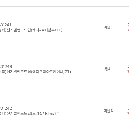
01241
맥널티
널티)산지별핸드드립(케냐AA키암부/7T)
01246
맥널티
널티)산지별핸드드립(에디오피아코케허니/7T)
01242
맥널티
널티)산지별핸드드립(브라질세라도/7T)