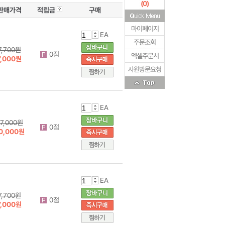
(
0
)
판매가격
적립금
구매
마이페이지
EA
주문조회
7,700원
0점
엑셀주문서
7,000원
사원방문요청
EA
7,000원
0점
0,000원
EA
7,700원
0점
7,000원