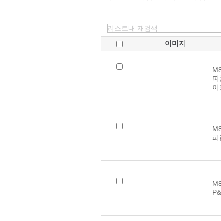
이미지
M8
피
이
M8
피
M8
P