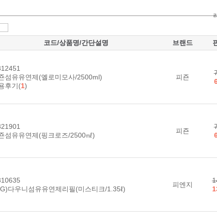
코드/상품명/간단설명
브랜드
12451
죤섬유유연제(옐로미모사/2500ml)
피죤
용후기(
1
)
21901
피죤
죤섬유유연제(핑크로즈/2500㎖)
10635
1
피엔지
&G)다우니섬유유연제리필(미스티크/1.35ℓ)
1