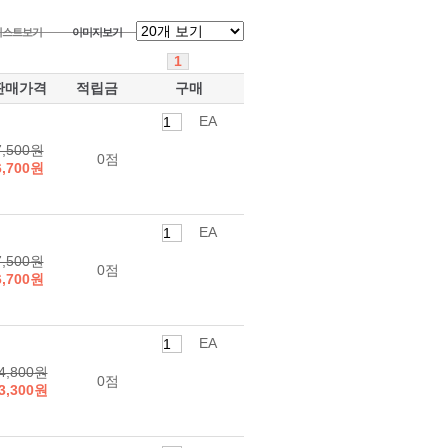
리스트보기
이미지보기
1
판매가격
적립금
구매
EA
7,500원
0점
6,700원
EA
7,500원
0점
6,700원
EA
4,800원
0점
3,300원