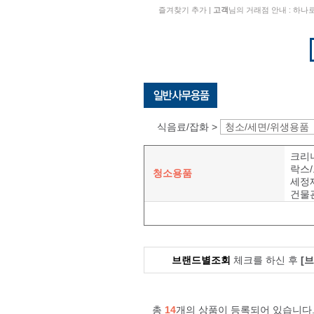
즐겨찾기 추가
|
고객
님의 거래점 안내 : 하
식음료/잡화 >
청소/세면/위생용품
크리
락스
청소용품
세정
건물
브랜드별조회
체크를 하신 후
[
총
14
개의 상품이 등록되어 있습니다