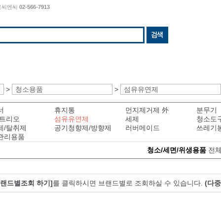
나로씨엔씨
02-566-7913
>
청소용품
>
섬유유연제
너
휴지통
먼지제거제 外
분무기
/트리오
섬유유연제
세제
청소도
제/탈취제
공기청향제/방향제
러버메이드
쓰레기
관리용품
청소/세면/위생용품
전체
브랜드별조회 하기]
를 클릭하시면 브랜드별로 조회하실 수 있습니다.
(다중
.