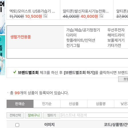
엑토)모이스트 USB가습기 HMD-12
알티폰)발신자표시기능전화기RT-1600
알티폰)발
11,700원
10,500원
46,000원
40,600원
37,90
가습/제습/공기청정기
무선주전자
다리미
헤어드라이
생활가전용품
핫플레이트/인덕션
보풀제거기
전기그릴
기타가전
브랜드별조회
체크를 하신 후
[브랜드별조회 하기]
를 클릭하시면 브랜드
총
99
개의 상품이 등록되어 있습니다.
이미지
코드/상품명/