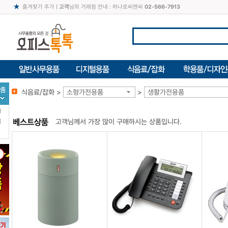
즐겨찾기 추가
|
고객
님의 거래점 안내 : 하나로씨엔씨
02-566-7913
식음료/잡화 >
소형가전용품
>
생활가전용품
터
고객님께서 가장 많이 구매하시는 상품입니다.
북