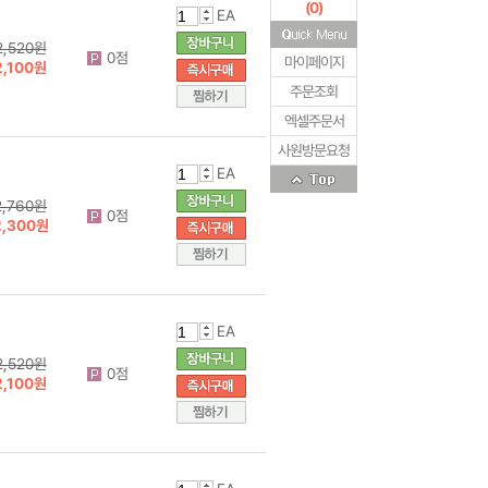
(
0
)
EA
2,520원
0점
마이페이지
2,100원
주문조회
엑셀주문서
사원방문요청
EA
2,760원
0점
2,300원
EA
2,520원
0점
2,100원